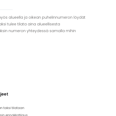
 myös alueella ja oikean puhelinnumeron löydät
ksi tulee tilata aina alueellisesta
taksin numeron yhteydessä samalla mihin
jeet
en taksi tilataan
sin ennakkotilaus