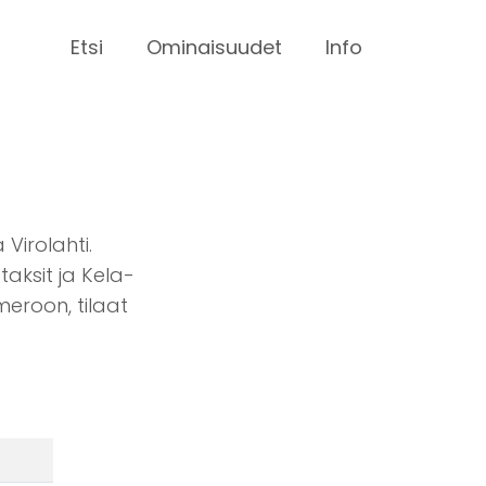
Etsi
Ominaisuudet
Info
 Virolahti.
taksit ja Kela-
meroon, tilaat