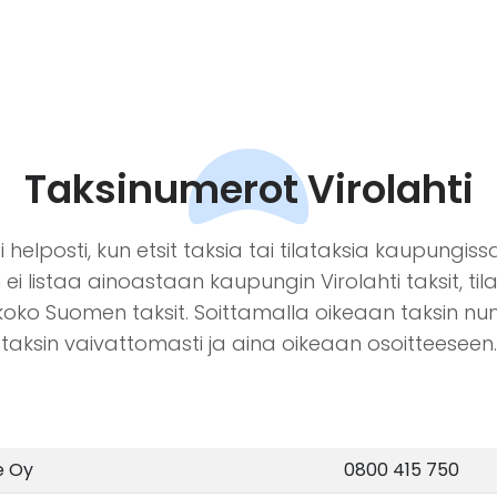
Taksinumerot Virolahti
i helposti, kun etsit taksia tai tilataksia kaupungissa
ei listaa ainoastaan kaupungin Virolahti taksit, tila
koko Suomen taksit. Soittamalla oikeaan taksin nu
taksin vaivattomasti ja aina oikeaan osoitteeseen.
e Oy
0800 415 750